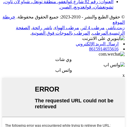
العنوان: رقم 82 شارع غوانغفو، منطقة تونغل، شياو لان تاون،
تشونغشان، قوانغدونغ، الصين.
© حقوق الطبع والنشر - 2010-2023: جميع الحقوق محفوظة.
خريطة
الموقع
زيت.ناشر
,
مرطب 4 لتر
,
مرطب الهواء
,
ناشر رائحة
,
الصفحة
الرئيسية.المرطب
,
المرطب بالموجات فوق الصوتية
,
إرسال البريد الإلكتروني
8615914655616
وي شات
واتس اب
x