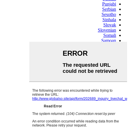
Punjabi
Serbian
Sesotho
Sinhala
Slovak
Slovenian
Somali
Samoan
Scots Gaelic
Shona
Sindhi
Sundanese
Swahili
Tajik
Tamil
Telugu
Thai
Ukrainian
Urdu
Uzbek
Vietnamese
Welsh
Xhosa
Yiddish
Yoruba