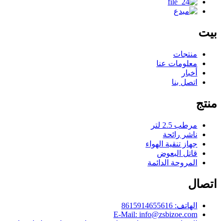
بيت
منتجات
معلومات عنا
أخبار
اتصل بنا
منتج
مرطب 2.5 لتر
ناشر رائحة
جهاز تنقية الهواء
قاتل البعوض
المروحة الدائمة
اتصال
الهاتف: 8615914655616
E-Mail: info@zsbizoe.com