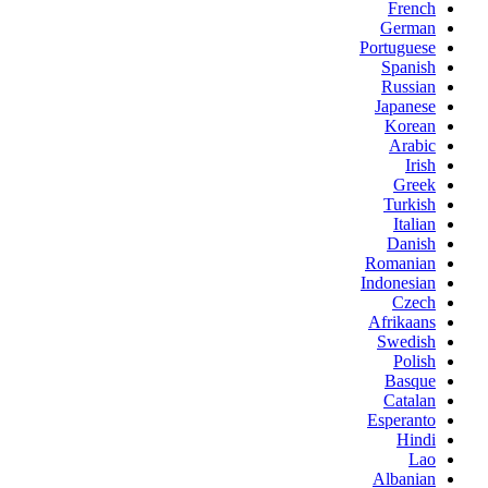
French
German
Portuguese
Spanish
Russian
Japanese
Korean
Arabic
Irish
Greek
Turkish
Italian
Danish
Romanian
Indonesian
Czech
Afrikaans
Swedish
Polish
Basque
Catalan
Esperanto
Hindi
Lao
Albanian